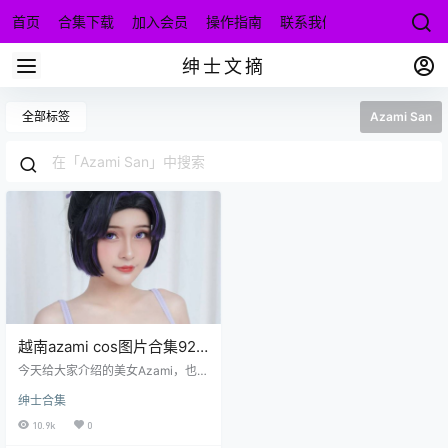
首页
合集下载
加入会员
操作指南
联系我们
绅士文摘
全部标签
Azami San
越南azami cos图片合集92
套
今天给大家介绍的美女Azami，也叫
Azami San，跟之前的小姐姐不一
绅士合集
样，她是自来越南，算是国际友
人，其实小编是非常爱国的，我喜
10.9k
0
欢的女人也是国内的，对于欧美的