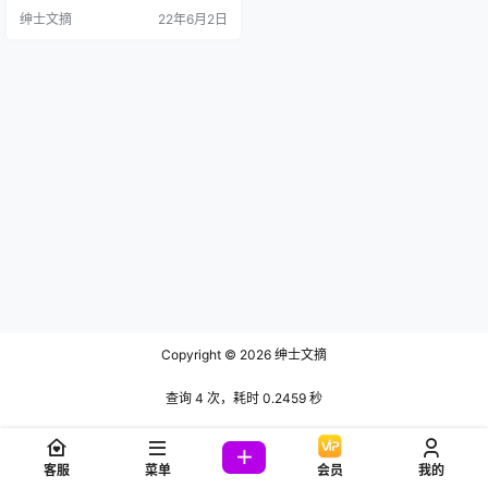
女人不感冒，但是自从看了azami c
绅士文摘
22年6月2日
os图片之后，小编不淡定了，决定
跟大家分享，也许外国的会有不一
样的味道。 其实azami一眼看上去
就是亚洲人，跟中国人有几分相
似，但是仔细看的话，还是有一点
区别。她圆圆的脸蛋，属于可爱乖
巧型的女生，带…
Copyright © 2026
绅士文摘
查询 4 次，耗时 0.2459 秒
客服
菜单
会员
我的