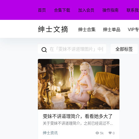
首页
合集下载
加入会员
操作指南
联系我
绅士文摘
绅士合集
绅士单品
VIP
全部标签
雯妹不讲道理简介，看看她多大了
关于雯妹不讲道理简介，之前已经说过不
少，对于这种长相清纯，身材饱满的女生，
绅士资讯
5k
0
小编是没有任何抵抗力的，真的太爱了，能
拥有这样的美女入怀，个中滋味懂的都懂。