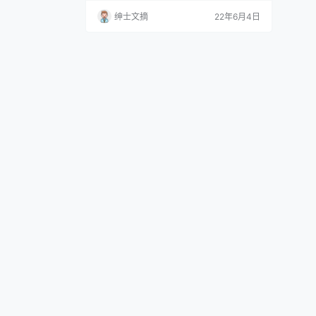
很多人还不知道雯妹不讲道理多大了，她其
绅士文摘
22年6月4日
实是这个行业的黄金年龄23岁，不会过于青
涩，也不会过于成熟，她拍摄的作品基本符
合了各个年龄段的口味。 雯妹不讲道理拍摄
的照片都非常上档次，不管是布景还是服
装，以至于每个细节都非常到位，没有一点
粗制滥造的味道。她蹲…