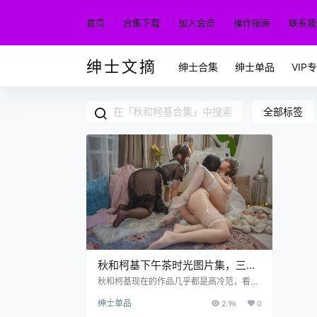
首页
合集下载
加入会员
操作指南
联系我
绅士文摘
绅士合集
绅士单品
VIP
全部标签
秋和柯基下午茶时光图片集，三个
女人一台戏
秋和柯基现在的作品几乎都是高冷范，看上
去高贵无比，遥不可及，可以说是天生的气
绅士单品
2.9k
0
质，却又非常的诱人，看过之后让人蠢蠢欲
动。俗话说，得不到的才是最好的，这句话