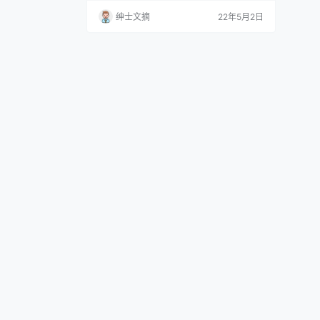
用在她身上尤其的合适，秋和柯基就像是现
绅士文摘
22年5月2日
实中我们苦苦追求的女神，但是女神从不给
机会，这份爱慕只能放在心底。 昨天我们曾
经介绍过秋和柯基全套合集，知道模特出身
的她身材和颜值都是没得挑，年龄也不是问
题，保养极好的她跟刚出道的美女们也是有
的一拼，而且还更加…