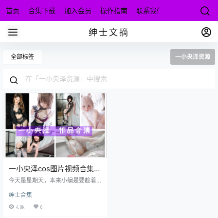
首页
合集下载
加入会员
操作指南
联系我们
绅士文摘
全部标签
一小央泽资源
一小央泽cos图片视频合集，
最爱
今天是星期天，本来小编是要趁着
鸟语花香的天气，出去放松一下，
绅士合集
还能顺便看看妹子什么的。但计划
不如变化，突然发现昨天编辑好的
4.8k
0
稿子没保存，今天又得重写，所以