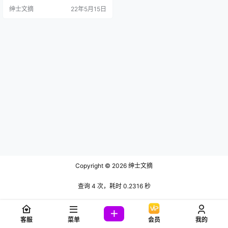
不能出去浪了，要不然大家又要说
绅士文摘
22年5月15日
我重色轻友了，其实小编真的很苦
逼。转入正题，一小央泽的长相和
起司块wii有几分相似，都属于古怪
精灵的那种，这样子的女孩在学校
特别的受欢迎，我高二的班花就是
这样的，但那时的我始终没有勇气
表达，非常遗憾。 从一小央泽原图
可以…
Copyright © 2026
绅士文摘
查询 4 次，耗时 0.2316 秒
客服
菜单
会员
我的